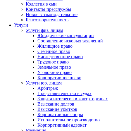
Коллегия в сми
Контакты пресслужбы
Новое в законодательстве
Благотворительность
Услуги
Услуги физ. лицам
Юридические консультации
Составление исковых заявлений
Жилищное право
Семейное право
Наследственное право
Трудовое право
Земельное право
Уголовное право
Корпоративное право
Услуги юр. лицам
Арбитраж
Представительство в судах
Защита интересов в контр. органах
Взыскание долгов
Взыскание убытков
Корпоративные споры
Исполнительное производство
Корпоративный адвокат
Медиация