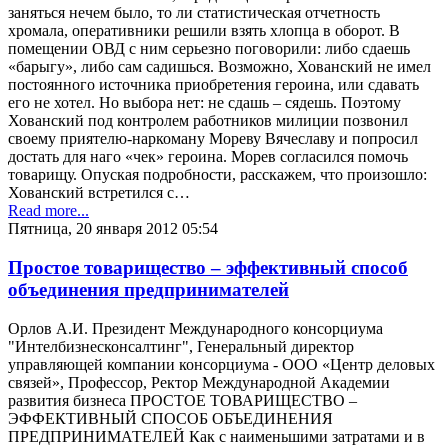
заняться нечем было, то ли статистическая отчетность
хромала, оперативники решили взять хлопца в оборот. В
помещении ОВД с ним серьезно поговорили: либо сдаешь
«барыгу», либо сам садишься. Возможно, Хованский не имел
постоянного источника приобретения героина, или сдавать
его не хотел. Но выбора нет: не сдашь – сядешь. Поэтому
Хованский под контролем работников милиции позвонил
своему приятелю-наркоману Мореву Вячеславу и попросил
достать для наго «чек» героина. Морев согласился помочь
товарищу. Опуская подробности, расскажем, что произошло:
Хованский встретился с…
Read more...
Пятница, 20 января 2012 05:54
Простое товарищество – эффективный способ
объединения предпринимателей
Орлов А.И. Президент Международного консорциума
"Интелбизнесконсалтинг", Генеральный директор
управляющей компании консорциума - ООО «Центр деловых
связей», Профессор, Ректор Международной Академии
развития бизнеса ПРОСТОЕ ТОВАРИЩЕСТВО –
ЭФФЕКТИВНЫЙ СПОСОБ ОБЪЕДИНЕНИЯ
ПРЕДПРИНИМАТЕЛЕЙ Как с наименьшими затратами и в