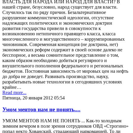
ВЛАСТЬ ДЛЯ НАРОДА ИЛИ НАРОД ДЛЯ ВЛАСТИ? В
нашей стране, безусловно, народ существует для власти.
Случилось так по ряду причин. Безальтернативное
разрушение коммунистической идеологии, отсутствие
надлежащих политических и экономических доктрин
развития государства привели в совокупности к
возникновению нетипичного правящего класса, класса
многочисленного и могущественного – коррумпированных
чиновников. Современная концепция (не доктрина, нет)
экономических реформ содержит в своей основе далеко не
бесспорное, а весьма сомнительное представление о том,
каким образом необходимо добиться регулярного и
внушительного пополнения федерального и региональных
бюджетов. Постоянная зависимость от мировых цен на нефть
до добра не доведет. Развивать производство, науку,
разрабатывать новые технологии в сегодняшних условиях
крайне…
Read more...
Пятница, 20 января 2012 05:54
Умом ментов нам не понять....
УМОМ МЕНТОВ НАМ НЕ ПОНЯТЬ ... Как-то холодным
зимним вечером в поле зрения сотрудников ОВД «Строгино»
попал некто Хованский, страдающий наркоманией. То ли