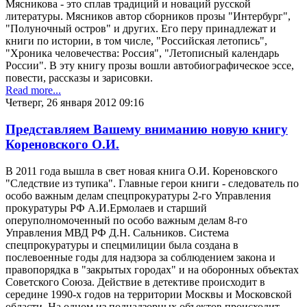
Мясникова - это сплав традиций и новаций русской
литературы. Мясников автор сборников прозы "Интербург",
"Полуночный остров" и других. Его перу принадлежат и
книги по истории, в том числе, "Российская летопись",
"Хроника человечества: Россия", "Летописный календарь
России". В эту книгу прозы вошли автобиографическое эссе,
повести, рассказы и зарисовки.
Read more...
Четверг, 26 января 2012 09:16
Представляем Вашему вниманию новую книгу
Кореновского О.И.
В 2011 года вышла в свет новая книга О.И. Кореновского
"Следствие из тупика". Главные герои книги - следователь по
особо важным делам спецпрокуратуры 2-го Управления
прокуратуры РФ А.И.Ермолаев и старший
оперуполномоченный по особо важным делам 8-го
Управления МВД РФ Д.Н. Сальников. Система
спецпрокуратуры и спецмилиции была создана в
послевоенные годы для надзора за соблюдением закона и
правопорядка в "закрытых городах" и на оборонных объектах
Советского Союза. Действие в детективе происходит в
середине 1990-х годов на территории Москвы и Московской
области. На одном из поднадзорных объектов происходит