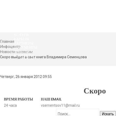
ГЛАВНАЯ
ИНФОЦЕНТР
УСЛУГИ
КАРЬЕРА
Главная
ПАРТНЕРЫ
Инфоцентр
ДОКУМЕНТЫ
ПРАКТИКА
Новости коллегии
КОНТАКТЫ
Скоро выйдет в свет книга Владимира Семенцова
Четверг, 26 января 2012 09:55
Скоро
ВРЕМЯ РАБОТЫ
НАШ EMAIL
24 часа
vsementsov11@mail.ru
Искать